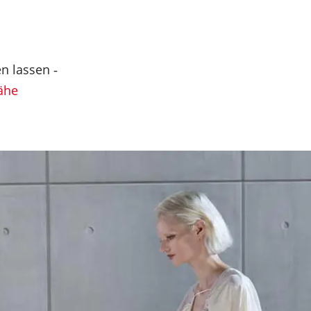
n lassen ‐
Nähe