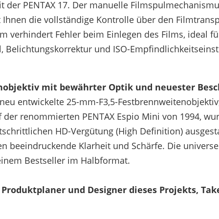
t der PENTAX 17. Der manuelle Filmspulmechanismus,
Ihnen die vollständige Kontrolle über den Filmtrans
m verhindert Fehler beim Einlegen des Films, ideal fü
 Belichtungskorrektur und ISO-Empfindlichkeitseinste
objektiv mit bewährter Optik und neuester Besc
 neu entwickelte 25-mm-F3,5-Festbrennweitenobjekti
 der renommierten PENTAX Espio Mini von 1994, wurd
tschrittlichen HD-Vergütung (High Definition) ausgest
n beeindruckende Klarheit und Schärfe. Die universel
 einem Bestseller im Halbformat.
r Produktplaner und Designer dieses Projekts, Tak