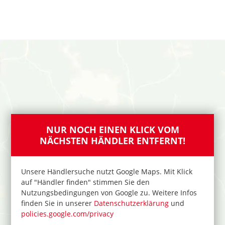
HÄNDLER SUCHEN
MEIN STANDORT
Standort ermitteln?
NUR NOCH EINEN KLICK VOM
UMKREIS
NÄCHSTEN HÄNDLER ENTFERNT!
km
Unsere Händlersuche nutzt Google Maps. Mit Klick
auf "Händler finden" stimmen Sie den
Nutzungsbedingungen von Google zu. Weitere Infos
ONLINE EINKAUFEN
finden Sie in unserer
Datenschutzerklärung
und
policies.google.com/privacy
Online-Shop