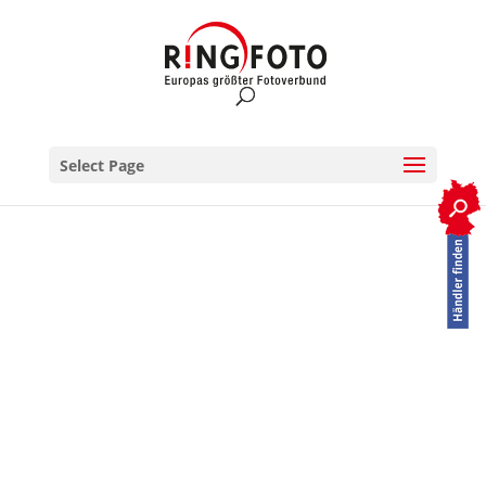
Select Page
RINGFOTO.de
>
Special Edition Panasonic DC-FZ82D
Panasonic DC-
FZ82D Special
Edition
Inkl. Peter Hadley 64GB Karte und