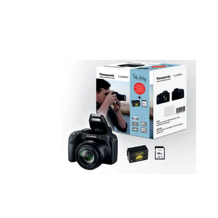
Patona Akku DMW-BMB9