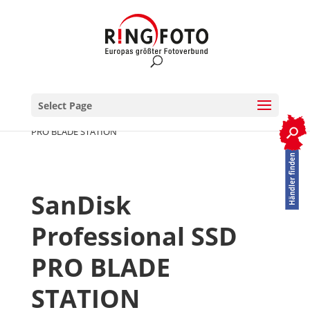
Select Page
RINGFOTO.de
>
Speichermedien
>
SanDisk Professional SSD
PRO BLADE STATION
SanDisk
Professional SSD
PRO BLADE
STATION