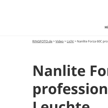
Hi
RINGFOTO.de
>
Video
>
Licht
>
Nanlite Forza 60C pro
Nanlite Fo
profession
Leuchte