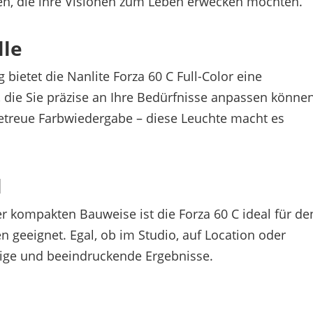
fen, die ihre Visionen zum Leben erwecken möchten.
lle
bietet die Nanlite Forza 60 C Full-Color eine
 die Sie präzise an Ihre Bedürfnisse anpassen können
getreue Farbwiedergabe – diese Leuchte macht es
l
 kompakten Bauweise ist die Forza 60 C ideal für de
geeignet. Egal, ob im Studio, auf Location oder
ässige und beeindruckende Ergebnisse.