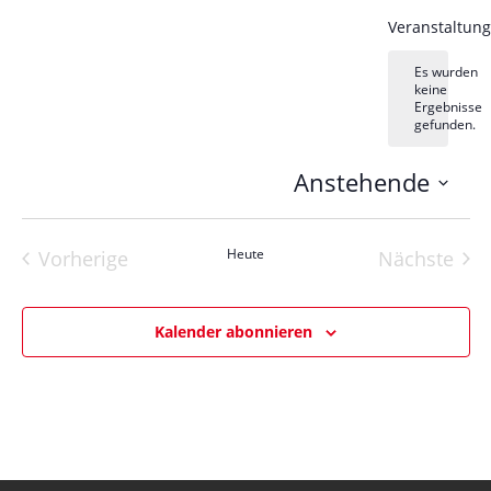
Veranstaltung
Es wurden
keine
Hinweis
Ergebnisse
gefunden.
Anstehende
Datum
wählen.
Heute
Vorherige
Nächste
Veranstaltungen
Veranst
Kalender abonnieren