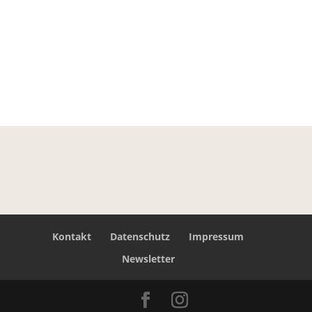
Bitte bestätigen
Wir haben Ihnen eine E-
Mail mit dem
Anmeldelink geschickt.
Kontakt
Datenschutz
Impressum
Newsletter