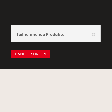
Teilnehmende Produkte
HÄNDLER FINDEN
Canon Warenkorb Aktion
EOS R6II / EOS-R8 / EOS R7