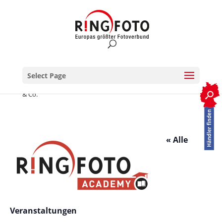
Select Page
RINGFOTO.de
>
Veranstaltungen
>
Streaming und YouTube
& Co.
« Alle
Veranstaltungen