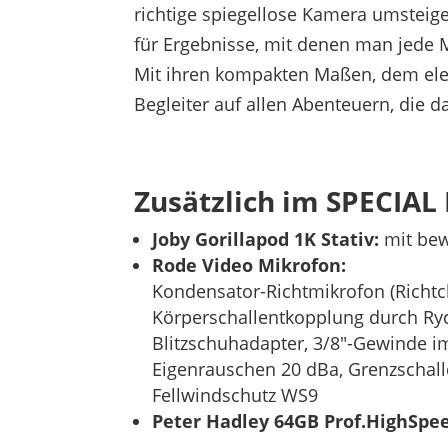
richtige spiegellose Kamera umsteig
für Ergebnisse, mit denen man jede Men
Mit ihren kompakten Maßen, dem elek
Begleiter auf allen Abenteuern, die d
Zusätzlich im SPECIAL 
Joby Gorillapod 1K Stativ:
mit bew
Rode Video Mikrofon:
Kondensator-Richtmikrofon (Richtch
Körperschallentkopplung durch Ryc
Blitzschuhadapter, 3/8″-Gewinde im
Eigenrauschen 20 dBa, Grenzschall
Fellwindschutz WS9
Peter Hadley 64GB Prof.HighSpe