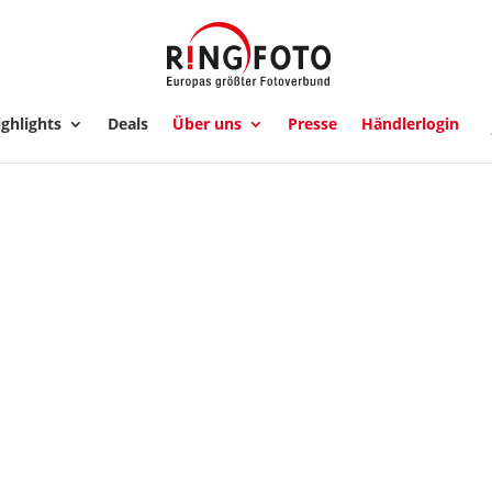
ghlights
Deals
Über uns
Presse
Händlerlogin
R50 18-45mm I
ion Kit