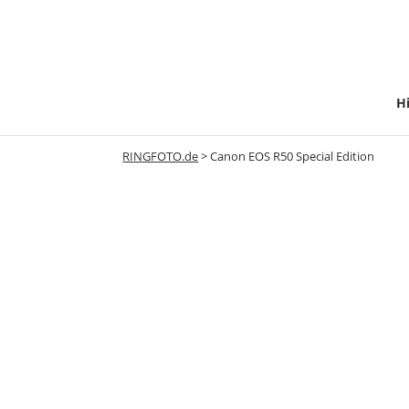
Hi
RINGFOTO.de
>
Canon EOS R50 Special Edition
Canon EOS 
Special Edit