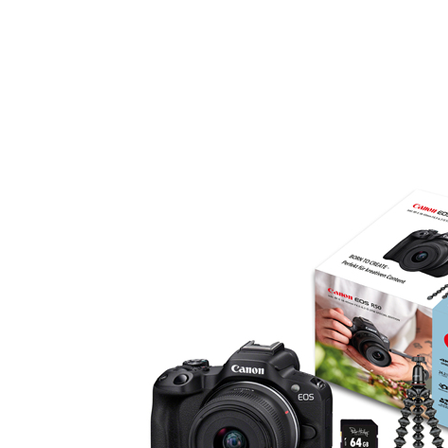
Spezial Angebot ink
64GB Prof. HighSpe