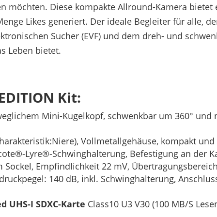
en möchten. Diese kompakte Allround-Kamera bietet 
ge Likes generiert. Der ideale Begleiter für alle, den
tronischen Sucher (EVF) und dem dreh- und schwenkb
as Leben bietet.
EDITION Kit:
eglichem Mini-Kugelkopf, schwenkbar um 360° und ne
arakteristik:Niere), Vollmetallgehäuse, kompakt und l
ote®-Lyre®-Schwinghalterung, Befestigung an der Ka
 Sockel, Empfindlichkeit 22 mV, Übertragungsbereich:
druckpegel: 140 dB, inkl. Schwinghalterung, Anschlu
ed UHS-I SDXC-Karte
Class10 U3 V30 (100 MB/S Lesen