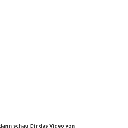
7E
ch
mm F4,5-6,3 IS STM
F
kung
nen (EUR)
 dann schau Dir das Video von