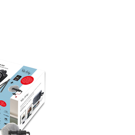
l. Stativ, Mikrofon und P
ed SDXC-Karte
EOS R50 Gehäuse (s
Kamera-Gehäusedeck