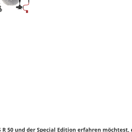
Tragegurt EM-200DB
Akkuladegerät LC-E1
Akku LP-E17
Abdeckung für Akkufa
Netzkabel (EU)
Objektiv RF-S 18-45 
Objektivdeckel E-49
Objektivrückdeckel R
Zubehörschuh-Abdec
Gedruckte Informatio
R 50 und der Special Edition erfahren möchtest
,